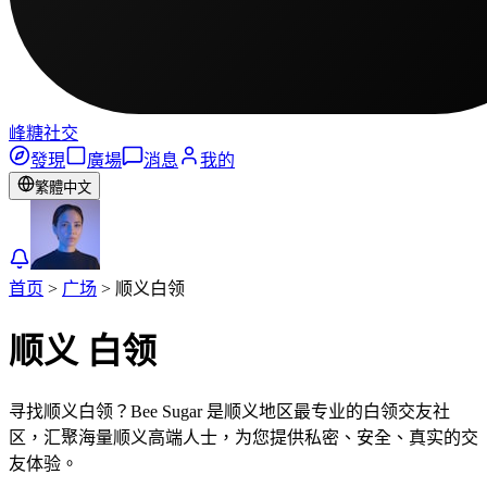
峰糖社交
發現
廣場
消息
我的
繁體中文
首页
>
广场
>
顺义
白领
顺义
白领
寻找顺义白领？Bee Sugar 是顺义地区最专业的白领交友社
区，汇聚海量顺义高端人士，为您提供私密、安全、真实的交
友体验。