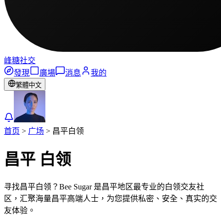
峰糖社交
發現
廣場
消息
我的
繁體中文
首页
>
广场
>
昌平
白领
昌平
白领
寻找昌平白领？Bee Sugar 是昌平地区最专业的白领交友社
区，汇聚海量昌平高端人士，为您提供私密、安全、真实的交
友体验。