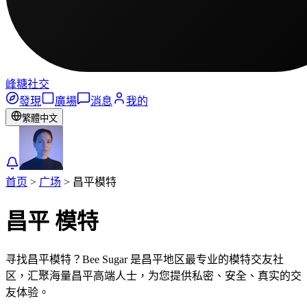
峰糖社交
發現
廣場
消息
我的
繁體中文
首页
>
广场
>
昌平
模特
昌平
模特
寻找昌平模特？Bee Sugar 是昌平地区最专业的模特交友社
区，汇聚海量昌平高端人士，为您提供私密、安全、真实的交
友体验。