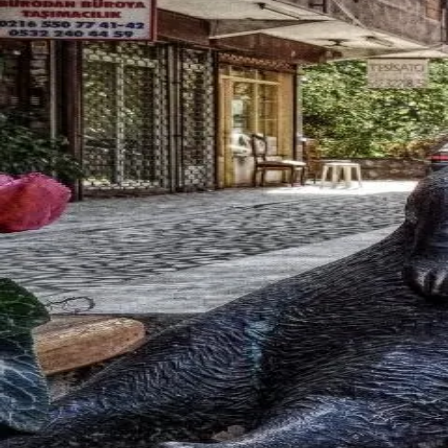
發現
廣場
消息
我的
繁體中文
首页
>
广场
>
东城
海归
东城
海归
寻找东城海归？Bee Sugar 是东城地区最专业的海归交友
东城
精选会员