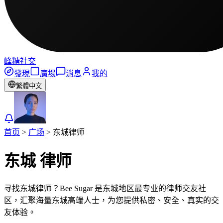
峰糖社交
發現
廣場
消息
我的
繁體中文
首页
>
广场
>
东城
律师
东城
律师
寻找东城律师？Bee Sugar 是东城地区最专业的律师交友社
区，汇聚海量东城高端人士，为您提供私密、安全、真实的交
友体验。