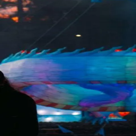
发现
广场
消息
我的
简体中文
首页
>
广场
>
顺义
网红
顺义
网红
寻找顺义网红？Bee Sugar 是顺义地区最专业的网红交友
顺义
精选会员