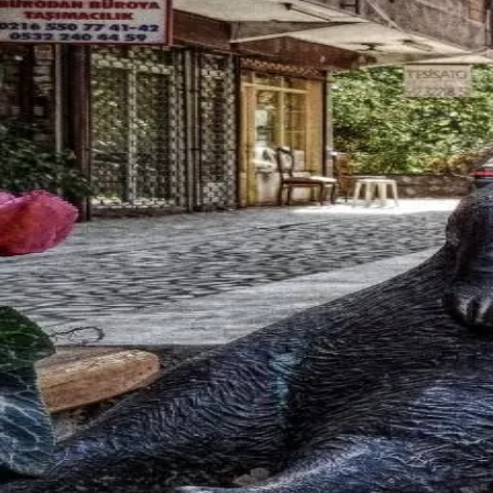
发现
广场
消息
我的
简体中文
首页
>
广场
>
通州
摄影师
通州
摄影师
寻找通州摄影师？Bee Sugar 是通州地区最专业的摄影师
通州
精选会员