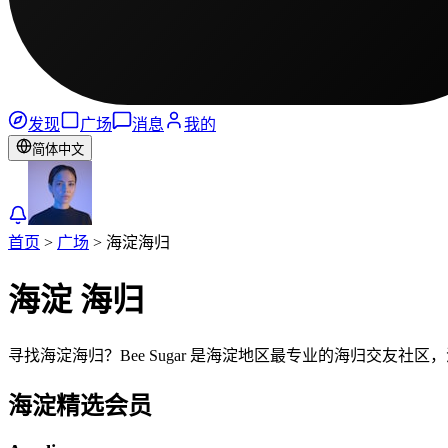
发现
广场
消息
我的
简体中文
首页
>
广场
>
海淀
海归
海淀
海归
寻找海淀海归？Bee Sugar 是海淀地区最专业的海归交友
海淀
精选会员