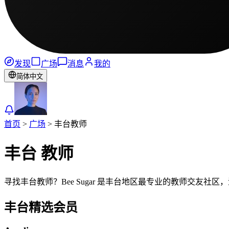
发现
广场
消息
我的
简体中文
首页
>
广场
>
丰台
教师
丰台
教师
寻找丰台教师？Bee Sugar 是丰台地区最专业的教师交友
丰台
精选会员