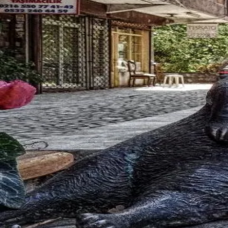
Discovery
Square
Messages
Profile
English
首页
>
广场
>
西城
主播
西城
主播
寻找西城主播？Bee Sugar 是西城地区最专业的主播交友
西城
精选会员
Amelia