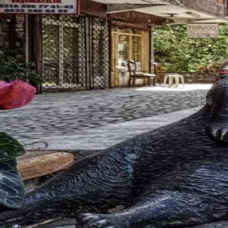
Discovery
Square
Messages
Profile
English
首页
>
广场
>
海淀
留学生
海淀
留学生
寻找海淀留学生？Bee Sugar 是海淀地区最专业的留学生
海淀
精选会员
Amelia