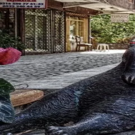
Discovery
Square
Messages
Profile
English
首页
>
广场
>
朝阳
演员
朝阳
演员
寻找朝阳演员？Bee Sugar 是朝阳地区最专业的演员交友
朝阳
精选会员
Amelia