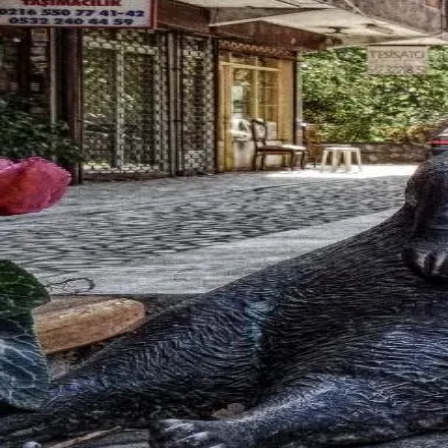
Discovery
Square
Messages
Profile
English
首页
>
广场
>
丰台
网红
丰台
网红
寻找丰台网红？Bee Sugar 是丰台地区最专业的网红交友
丰台
精选会员
Amelia