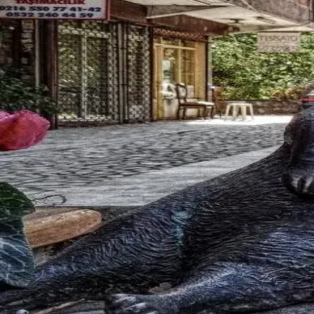
Discovery
Square
Messages
Profile
English
首页
>
广场
>
丰台
海归
丰台
海归
寻找丰台海归？Bee Sugar 是丰台地区最专业的海归交友
丰台
精选会员
Amelia